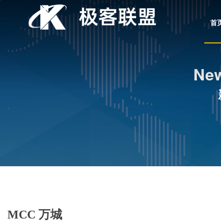
首
New
MCC 万城